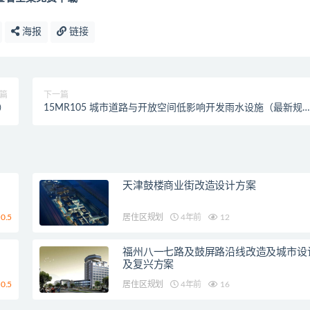
海报
链接
篇
下一篇
）
15MR105 城市道路与开放空间低影响开发雨水设施（最新规
范）
天津鼓楼商业街改造设计方案
0.5
居住区规划
4年前
12
福州八一七路及鼓屏路沿线改造及城市设
及复兴方案
0.5
居住区规划
4年前
16