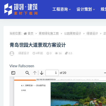
工程咨询
设计策划
规
全部
当前位置：
首页
景观绿化施工图
公园景观设计
绿道设计
青岛世园大道景观方案设计
绿道设计
4年前
0
16
0.5
View Fullscreen