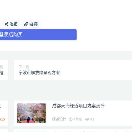
海报
链接
登录后购买
篇
下一篇
程
宁波市解放路景观方案
工
成都天府绿道项目方案设计
0.5
绿道设计
4年前
91