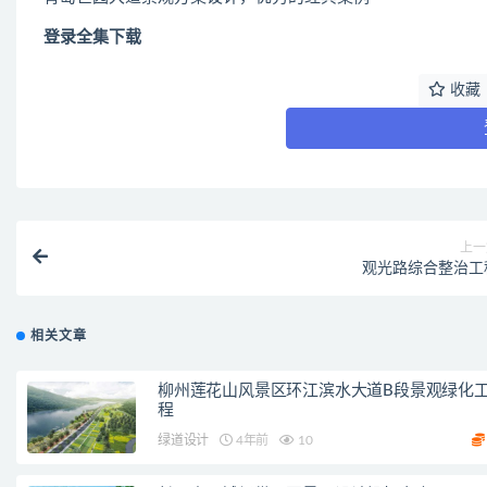
登录全集下载
收藏
上一
观光路综合整治工
相关文章
柳州莲花山风景区环江滨水大道B段景观绿化
程
绿道设计
4年前
10