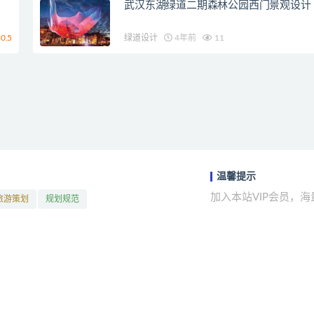
武汉东湖绿道二期森林公园西门景观设计
0.5
绿道设计
4年前
11
温馨提示
加入本站VIP会员，
旅游策划
规划规范