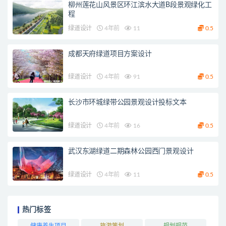
柳州莲花山风景区环江滨水大道B段景观绿化工
程
绿道设计
4年前
11
0.5
成都天府绿道项目方案设计
绿道设计
4年前
91
0.5
长沙市环城绿带公园景观设计投标文本
绿道设计
4年前
16
0.5
武汉东湖绿道二期森林公园西门景观设计
绿道设计
4年前
11
0.5
热门标签
健康养生项目
旅游策划
规划规范