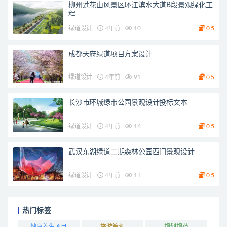
柳州莲花山风景区环江滨水大道B段景观绿化工
程
绿道设计
4年前
10
0.5
成都天府绿道项目方案设计
绿道设计
4年前
91
0.5
长沙市环城绿带公园景观设计投标文本
绿道设计
4年前
16
0.5
武汉东湖绿道二期森林公园西门景观设计
绿道设计
4年前
11
0.5
热门标签
健康养生项目
旅游策划
规划规范