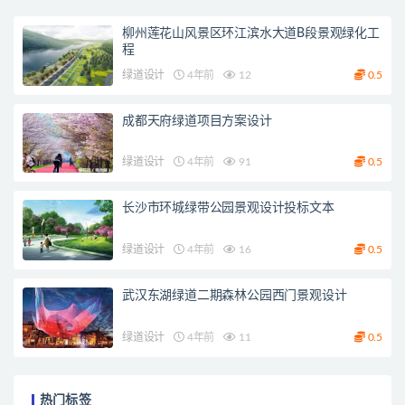
柳州莲花山风景区环江滨水大道B段景观绿化工
程
绿道设计
4年前
12
0.5
成都天府绿道项目方案设计
绿道设计
4年前
91
0.5
长沙市环城绿带公园景观设计投标文本
绿道设计
4年前
16
0.5
武汉东湖绿道二期森林公园西门景观设计
绿道设计
4年前
11
0.5
热门标签