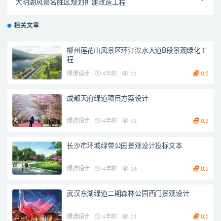
大明湖风景名胜区规划扩建改造工程
相关文章
柳州莲花山风景区环江滨水大道B段景观绿化工
程
绿道设计
4年前
11
0.5
成都天府绿道项目方案设计
绿道设计
4年前
91
0.5
长沙市环城绿带公园景观设计投标文本
绿道设计
4年前
16
0.5
武汉东湖绿道二期森林公园西门景观设计
绿道设计
4年前
11
0.5