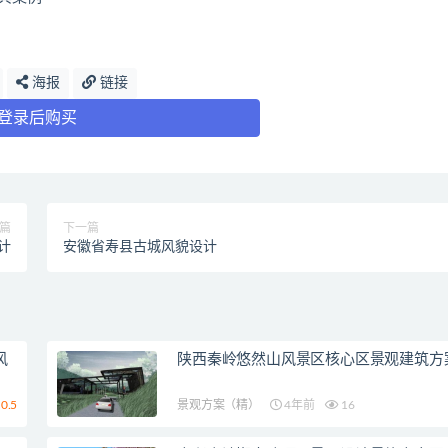
海报
链接
登录后购买
篇
下一篇
计
安徽省寿县古城风貌设计
风
陕西秦岭悠然山风景区核心区景观建筑方
0.5
景观方案（精）
4年前
16