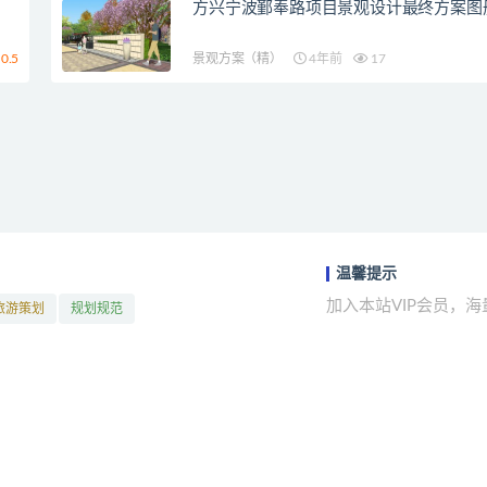
方兴宁波鄞奉路项目景观设计最终方案图
0.5
景观方案（精）
4年前
17
温馨提示
加入本站VIP会员，
旅游策划
规划规范