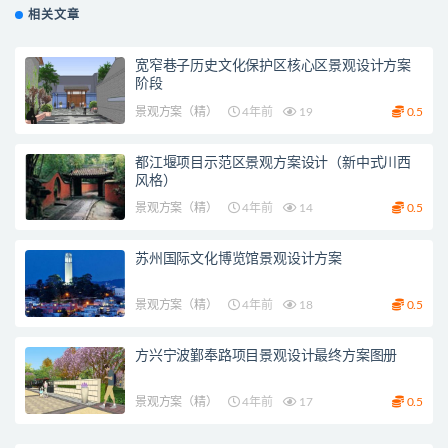
相关文章
宽窄巷子历史文化保护区核心区景观设计方案
阶段
景观方案（精）
4年前
19
0.5
都江堰项目示范区景观方案设计（新中式川西
风格）
景观方案（精）
4年前
14
0.5
苏州国际文化博览馆景观设计方案
景观方案（精）
4年前
18
0.5
方兴宁波鄞奉路项目景观设计最终方案图册
景观方案（精）
4年前
17
0.5