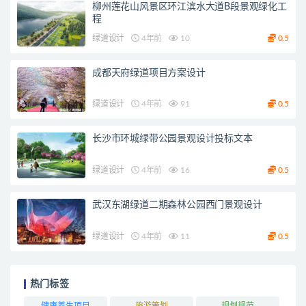
柳州莲花山风景区环江滨水大道B段景观绿化工
程
绿道设计
4年前
10
0.5
成都天府绿道项目方案设计
绿道设计
4年前
91
0.5
长沙市环城绿带公园景观设计投标文本
绿道设计
4年前
16
0.5
武汉东湖绿道二期森林公园西门景观设计
绿道设计
4年前
11
0.5
热门标签
健康养生项目
旅游策划
规划规范