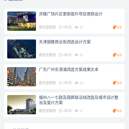
洪楼广场片区更新提升项目景观设计
居住区规划
4年前
15
0.5
天津鼓楼商业街改造设计方案
居住区规划
4年前
12
0.5
广东广州东濠涌改造方案成果文本
居住区规划
4年前
23
0.5
福州八一七路及鼓屏路沿线改造及城市设计整
治及复兴方案
居住区规划
4年前
17
0.5