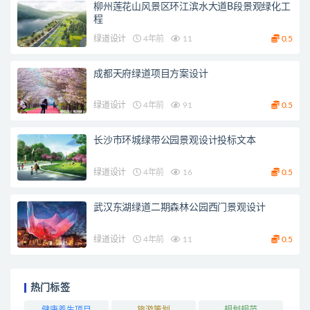
柳州莲花山风景区环江滨水大道B段景观绿化工
程
绿道设计
4年前
11
0.5
成都天府绿道项目方案设计
绿道设计
4年前
91
0.5
长沙市环城绿带公园景观设计投标文本
绿道设计
4年前
16
0.5
武汉东湖绿道二期森林公园西门景观设计
绿道设计
4年前
11
0.5
热门标签
健康养生项目
旅游策划
规划规范