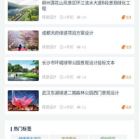
柳州莲花山风景区环江滨水大道B段景观绿化工
程
绿道设计
4年前
10
0.5
成都天府绿道项目方案设计
绿道设计
4年前
91
0.5
长沙市环城绿带公园景观设计投标文本
绿道设计
4年前
16
0.5
武汉东湖绿道二期森林公园西门景观设计
绿道设计
4年前
11
0.5
热门标签
健康养生项目
旅游策划
规划规范