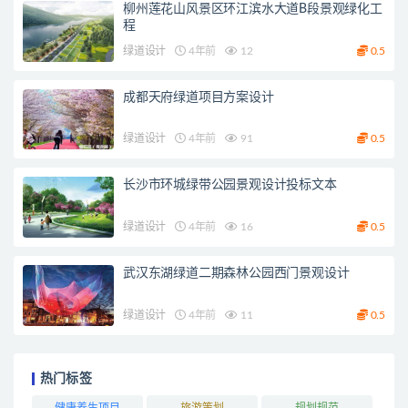
柳州莲花山风景区环江滨水大道B段景观绿化工
程
绿道设计
4年前
12
0.5
成都天府绿道项目方案设计
绿道设计
4年前
91
0.5
长沙市环城绿带公园景观设计投标文本
绿道设计
4年前
16
0.5
武汉东湖绿道二期森林公园西门景观设计
绿道设计
4年前
11
0.5
热门标签
健康养生项目
旅游策划
规划规范