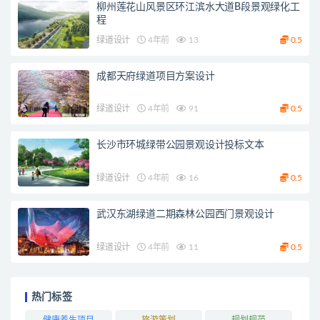
柳州莲花山风景区环江滨水大道B段景观绿化工
程
绿道设计
4年前
13
0.5
成都天府绿道项目方案设计
绿道设计
4年前
91
0.5
长沙市环城绿带公园景观设计投标文本
绿道设计
4年前
16
0.5
武汉东湖绿道二期森林公园西门景观设计
绿道设计
4年前
11
0.5
热门标签
健康养生项目
旅游策划
规划规范