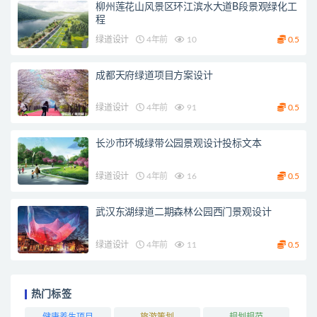
柳州莲花山风景区环江滨水大道B段景观绿化工
程
绿道设计
4年前
10
0.5
成都天府绿道项目方案设计
绿道设计
4年前
91
0.5
长沙市环城绿带公园景观设计投标文本
绿道设计
4年前
16
0.5
武汉东湖绿道二期森林公园西门景观设计
绿道设计
4年前
11
0.5
热门标签
健康养生项目
旅游策划
规划规范