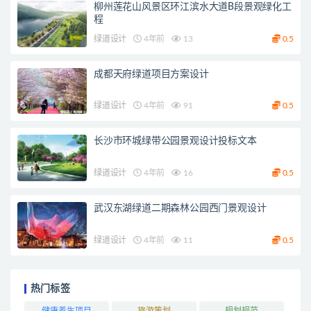
柳州莲花山风景区环江滨水大道B段景观绿化工
程
绿道设计
4年前
13
0.5
成都天府绿道项目方案设计
绿道设计
4年前
91
0.5
长沙市环城绿带公园景观设计投标文本
绿道设计
4年前
16
0.5
武汉东湖绿道二期森林公园西门景观设计
绿道设计
4年前
11
0.5
热门标签
健康养生项目
旅游策划
规划规范