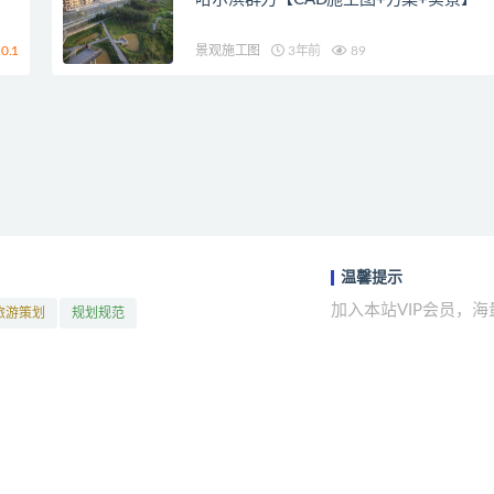
0.1
景观施工图
3年前
89
温馨提示
加入本站VIP会员，
旅游策划
规划规范