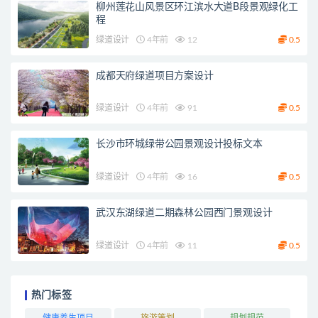
柳州莲花山风景区环江滨水大道B段景观绿化工
程
绿道设计
4年前
12
0.5
成都天府绿道项目方案设计
绿道设计
4年前
91
0.5
长沙市环城绿带公园景观设计投标文本
绿道设计
4年前
16
0.5
武汉东湖绿道二期森林公园西门景观设计
绿道设计
4年前
11
0.5
热门标签
健康养生项目
旅游策划
规划规范