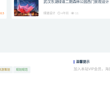
武汉东湖绿道二期森林公园西门景观设计
0.5
绿道设计
4年前
11
温馨提示
加入本站VIP会员，
旅游策划
规划规范