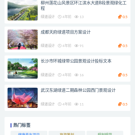
柳州莲花山风景区环江滨水大道B段景观绿化工
程
绿道设计
4年前
13
0.5
成都天府绿道项目方案设计
绿道设计
4年前
91
0.5
长沙市环城绿带公园景观设计投标文本
绿道设计
4年前
16
0.5
武汉东湖绿道二期森林公园西门景观设计
绿道设计
4年前
11
0.5
热门标签
健康养生项目
旅游策划
规划规范