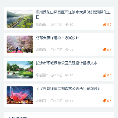
柳州莲花山风景区环江滨水大道B段景观绿化工
程
绿道设计
4年前
10
0.5
成都天府绿道项目方案设计
绿道设计
4年前
91
0.5
长沙市环城绿带公园景观设计投标文本
绿道设计
4年前
16
0.5
武汉东湖绿道二期森林公园西门景观设计
绿道设计
4年前
11
0.5